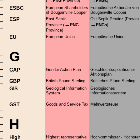
→
→
(
PNG
Province)
PNGs
)
ESBC
European Shareholders
Europäische Aktionäre von
of Bougainville Copper
Bougainville Copper
ESP
East Sepik
Ost Sepik Provinz (Provinz
→
→
Province (
PNG
PNGs
)
Province)
EU
European Union
Europäische Union
G
GAP
Gender Action Plan
Geschlechtsspezifischer
Aktionsplan
GBP
British Pound Sterling
Britisches Pfund Sterling
GIS
Geological Information
Geologisches
System
Informationssystem
GST
Goods and Service Tax
Mehrwertsteuer
H
High
Highest representative
Hochkommissar - Höchster