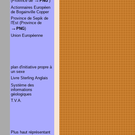
→
(Province de
PNG
)
Actionnaires Européen
de Bogainville Copper
Province de Sepik de
l'Est (Province de
→
PNG
)
Union Européenne
plan d'initiative propre à
un sexe
Livre Sterling Anglais
Système des
informations
géologiques
T.V.A.
Plus haut réprésentant