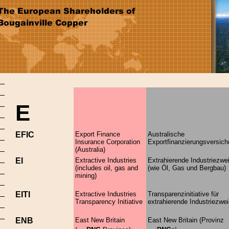
E
EFIC
Export Finance
Australische
Insurance Corporation
Exportfinanzierungsversich
(Australia)
EI
Extractive Industries
Extrahierende Industriezwe
(includes oil, gas and
(wie Öl, Gas und Bergbau)
mining)
EITI
Extractive Industries
Transparenzinitiative für
Transparency Initiative
extrahierende Industriezwe
ENB
East New Britain
East New Britain (Provinz