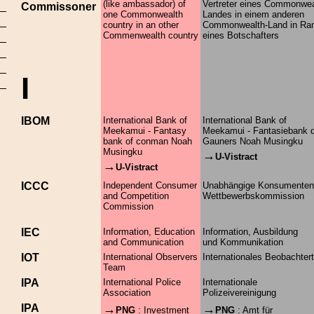
(like ambassador) of
Vertreter eines Commonwea
Commissoner
one Commonwealth
Landes in einem anderen
country in an other
Commonwealth-Land in Ra
Commenwealth country
eines Botschafters
I
IBOM
International Bank of
International Bank of
Meekamui - Fantasy
Meekamui - Fantasiebank 
bank of conman Noah
Gauners Noah Musingku
Musingku
→
U-Vistract
→
U-Vistract
ICCC
Independent Consumer
Unabhängige Konsumenten
and Competition
Wettbewerbskommission
Commission
IEC
Information, Education
Information, Ausbildung
and Communication
und Kommunikation
IOT
International Observers
Internationales Beobachte
Team
IPA
International Police
Internationale
Association
Polizeivereinigung
IPA
→
→
PNG
: Investment
PNG
: Amt für