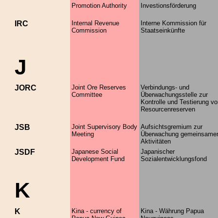
Promotion Authority
Investionsförderung
IRC
Internal Revenue
Interne Kommission für
Commission
Staatseinkünfte
J
JORC
Joint Ore Reserves
Verbindungs- und
Committee
Überwachungsstelle zur
Kontrolle und Testierung v
Resourcenreserven
JSB
Joint Supervisory Body
Aufsichtsgremium zur
Meeting
Überwachung gemeinsame
Aktivitäten
JSDF
Japanese Social
Japanischer
Development Fund
Sozialentwicklungsfond
K
K
Kina - currency of
Kina - Währung Papua