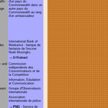
lth-
d'un pays du
Commonwealth dans un
nge
autre pays du
Commonwealth au rang
d'un ambassadeur
International Bank of
des
Meekamui - banque de
fantaisie de l'escroe
Noah Musingku
→
U-Vistract
- und
Commission
indépendente des
Consommateurs et de
la Compétition
Information, Edudation
et Communication
rteam
Groupe d'Observateurs
internationals
Association
internationale de police
→
PNG
: Service de