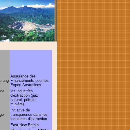
Assurance des
erung
Financements pour les
Export Australiens
ige
les industries
d'extraction (gaz
naturel, pétrole,
minière)
Initiative de
ige
transparence dans les
industries d'extraction
East New Britain