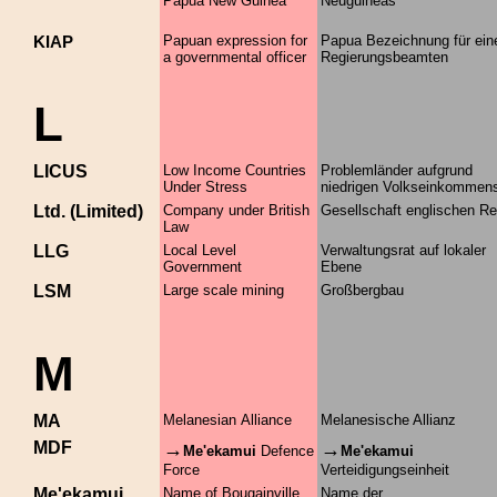
Papua New Guinea
Neuguineas
KIAP
Papuan expression for
Papua Bezeichnung für ein
a governmental officer
Regierungsbeamten
L
LICUS
Low Income Countries
Problemländer aufgrund
Under Stress
niedrigen Volkseinkomme
Ltd. (Limited)
Company under British
Gesellschaft englischen R
Law
LLG
Local Level
Verwaltungsrat auf lokaler
Government
Ebene
LSM
Large scale mining
Großbergbau
M
MA
Melanesian Alliance
Melanesische Allianz
MDF
→
→
Me'ekamui
Defence
Me'ekamui
Force
Verteidigungseinheit
Me'ekamui
Name of Bougainville
Name der