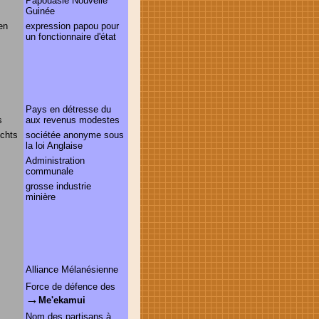
Papouasie Nouvelle
Guinée
en
expression papou pour
un fonctionnaire d'état
Pays en détresse du
ns
aux revenus modestes
echts
sociétée anonyme sous
la loi Anglaise
Administration
communale
grosse industrie
minière
Alliance Mélanésienne
Force de défence des
→
Me'ekamui
Nom des partisans à