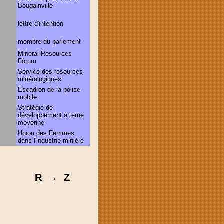
Bougainville
lettre d'intention
membre du parlement
Mineral Resources
Forum
Service des resources
minéralogiques
o
Escadron de la police
mobile
Stratégie de
développement à teme
moyenne
Union des Femmes
dans l'industrie minière
R → Z