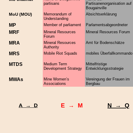
partisans
Partisanenorganisation auf
Bougainville
MoU (MOU)
Memorandum of
Absichtserklärung
Understanding
MP
Member of parliament
Parlamentsabgeordneter
MRF
Mineral Resources
Mineral Resources Forum
Forum
MRA
Mineral Resources
Amt für Bodenschätze
Authority
MRS
Mobile Riot Squads
mobiles Überfallkommand
MTDS
Medium Term
Mittelfristige
Development Strategy
Entwicklungsstrategie
MWAs
Mine Women’s
Vereingung der Frauen im
Associations
Bergbau
E → M
N → Q
A → D