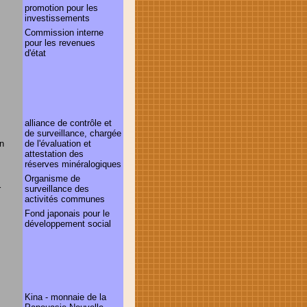
promotion pour les
investissements
Commission interne
pour les revenues
d'état
alliance de contrôle et
de surveillance, chargée
on
de l'évaluation et
attestation des
réserves minéralogiques
Organisme de
r
surveillance des
activités communes
Fond japonais pour le
développement social
Kina - monnaie de la